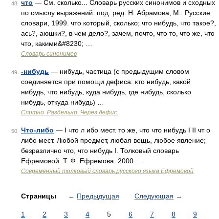
что
— См. сколько... Словарь русских синонимов и сходных
48
по смыслу выражений. под. ред. Н. Абрамова, М.: Русские
словари, 1999. что который, сколько; что нибудь, что такое?,
ась?, аюшки?, в чем дело?, зачем, почто, что то, что же, что
что, какими&#8230; …
Словарь синонимов
-нибудь
— нибудь, частица (с предыдущим словом
49
соединяется при помощи дефиса: кто нибудь, какой
нибудь, что нибудь, куда нибудь, где нибудь, сколько
нибудь, откуда нибудь) …
Слитно. Раздельно. Через дефис.
Что-либо
— I что л ибо мест. то же, что что нибудь I II чт о
50
либо мест. Любой предмет, любая вещь, любое явление;
безразлично что, что нибудь I. Толковый словарь
Ефремовой. Т. Ф. Ефремова. 2000 …
Современный толковый словарь русского языка Ефремовой
Страницы
←
Предыдущая
Следующая
→
1
2
3
4
5
6
7
8
9