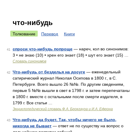
что-нибудь
Толкование
Перевод
Книги
спроси что-нибудь попроще
— нареч, кол во синонимов:
41
3 • не знаю (10) • хрен его знает (18) • шут его знает (15) …
Словарь синонимов
Что-нибудь от безделья на досуге
— еженедельный
42
сатирический журнал Николая Осипова в 1800 г., в С.
Петербурге. Всего вышло 26 №№. По другим сведениям,
первые 5 №№ вышли в свет в 1798 г. и затем перепечатаны
в 1800 г. вместе с остальными после смерти издателя, в
1799 г. Все статьи …
Энциклопедический словарь Ф.А. Брокгауза и И.А. Ефрона
Что-нибудь да будет. Так, чтобы ничего не было,
43
никогда не бывает
— ответ не по существу на вопрос о